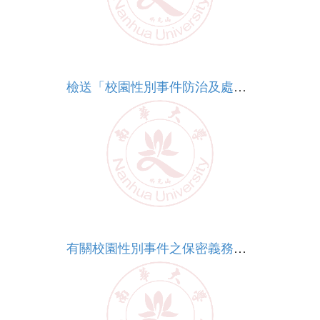
More
檢送「校園性別事件防治及處理QA手冊」（如附件）,並已將手冊電子檔掛載於本部性別平等教育全球資訊網（以下簡稱性平網）,請周知學校相關人員參考使用,請查照。
More
有關校園性別事件之保密義務適用範圍及法律責任,請依說明轉知所屬人員並加強宣導,請查照。